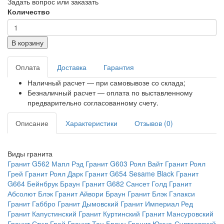
Задать вопрос или заказать
Количество
В корзину
Оплата
Доставка
Гарантия
Наличный расчет — при самовывозе со склада;
Безналичный расчет — оплата по выставленному
предварительно согласованному счету.
Описание
Характеристики
Отзывов (0)
Виды гранита
Гранит G562 Мапл Рэд
Гранит G603 Роял Вайт
Гранит Роял
Грей
Гранит Роял Дарк
Гранит G654 Sesame Black
Гранит
G664 Бейнбрук Браун
Гранит G682 Сансет Голд
Гранит
Абсолют Блэк
Гранит Айвори Браун
Гранит Блэк Гэлакси
Гранит Габбро
Гранит Дымовский
Гранит Империал Ред
Гранит Капустинский
Гранит Куртинский
Гранит Мансуровский
Гранит Стил Грей
Гранит Тан Браун
Гранит Южно-Султаевский