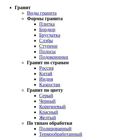
Гранит
Виды гранита
Формы гранита
Плитка
Бордюр
Брусчатка
Слэбы
Ступени
Полосы
Подоконники
Гранит по странам
Россия
Китай
Индия
Казахстан
Гранит по цвету
Серый
Черный
Коричневый
Красный
Желтый
По типам обработки
Полированный
Термообработанный