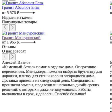
Гранит Абсолют Блэк
Г
от 5 576 ₽
о
Изделия из камня
Популярные
товары
Гранит Мансуровский
С
от 1 965 р.
о
Отзывы
О нас
говорят
Алексей Иванов
«Каменный Атлас» помог в отделке дома. Оперативно
Я
перезвонили. Менеджеры помогли выбрать брусчатку для
у
дорожки, плитку для стен и колонн загородного дома.
к
Доставка привезла на следующий день. Специалисты
о
произвели замеры, предложили несколько дизайнерских
п
решений, о которых я даже не задумывался. Работы
м
выполнены в срок, я доволен. Спасибо большое!
п
п
с
з
к