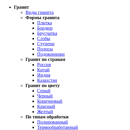
Гранит
Виды гранита
Формы гранита
Плитка
Бордюр
Брусчатка
Слэбы
Ступени
Полосы
Подоконники
Гранит по странам
Россия
Китай
Индия
Казахстан
Гранит по цвету
Серый
Черный
Коричневый
Красный
Желтый
По типам обработки
Полированный
Термообработанный