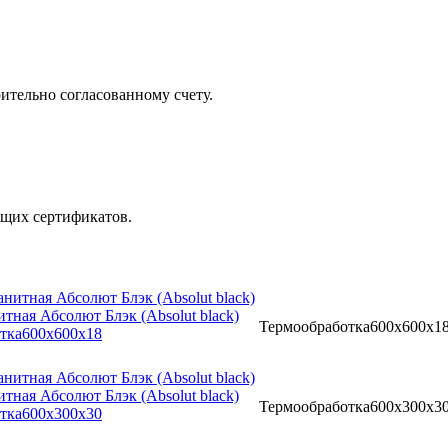
ительно согласованному счету.
ющих сертификатов.
тная Абсолют Блэк (Absolut black)
Термообработка
600x600x1
тка
600x600x18
тная Абсолют Блэк (Absolut black)
Термообработка
600x300x3
тка
600x300x30