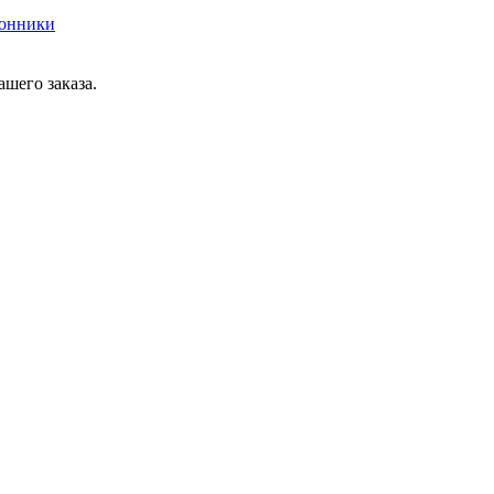
онники
шего заказа.