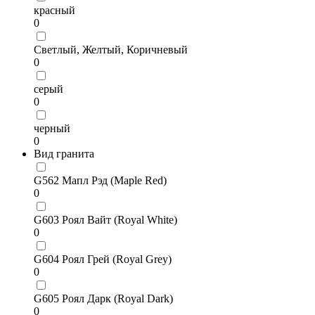
красный
0
Светлый, Желтый, Коричневый
0
серый
0
черный
0
Вид гранита
G562 Мапл Рэд (Maple Red)
0
G603 Роял Вайт (Royal White)
0
G604 Роял Грей (Royal Grey)
0
G605 Роял Дарк (Royal Dark)
0