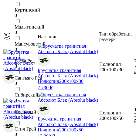
Куртинский
0
Малыгинский
0
Тип обработки,
Название
размеры
Мансуровский
0
Росса Ред
Полнопил
0
200x100x30
Брусчатка гранитная
Абсолют Блэк (Absolut black)
Сантьяго Ред
Полнопил
200x100x30
0
7 790 ₽
Сибирский
0
Сосновый бор
Полнопил
0
200x100x50
Брусчатка гранитная
Абсолют Блэк (Absolut black)
Стил Грей
Полнопил
200x100x50
0