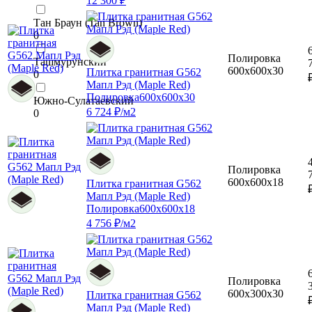
12 300 ₽
Тан Браун (Tan Brown)
0
Полировка
Ташмурунский
600x600x30
Плитка гранитная G562
0
Мапл Рэд (Maple Red)
Полировка
600x600x30
Южно-Сулатаевский
6 724 ₽/м2
0
Полировка
600x600x18
Плитка гранитная G562
Мапл Рэд (Maple Red)
Полировка
600x600x18
4 756 ₽/м2
Полировка
600x300x30
Плитка гранитная G562
Мапл Рэд (Maple Red)