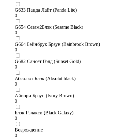
G633 Панда Лайт (Panda Lite)
0
G654 Сезам2Блэк (Sesame Black)
0
G664 Бэйнбрук Браун (Bainbrook Brown)
0
G682 Сансет Голд (Sunset Gold)
0
Абсолют Блэк (Absolut black)
0
Айвори Браун (Ivory Brown)
0
Блэк Гэлакси (Black Galaxy)
0
Возрождение
0