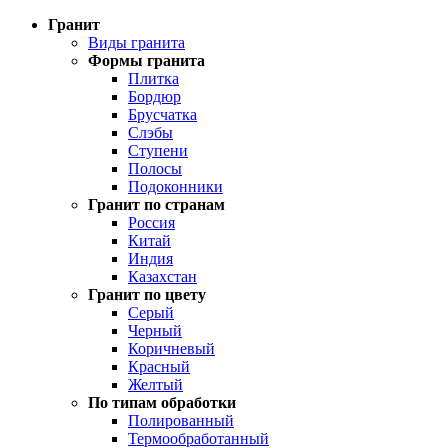
Гранит
Виды гранита
Формы гранита
Плитка
Бордюр
Брусчатка
Слэбы
Ступени
Полосы
Подоконники
Гранит по странам
Россия
Китай
Индия
Казахстан
Гранит по цвету
Серый
Черный
Коричневый
Красный
Желтый
По типам обработки
Полированный
Термообработанный