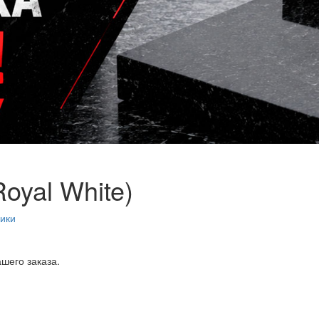
oyal White)
ики
шего заказа.