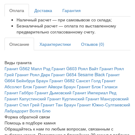
Оплата
Доставка
Гарантия
Наличный расчет — при самовывозе со склада;
Безналичный расчет — оплата по выставленному
предварительно согласованному счету.
Описание
Характеристики
Отзывов (0)
Виды гранита
Гранит G562 Мапл Рэд
Гранит G603 Роял Вайт
Гранит Роял
Грей
Гранит Роял Дарк
Гранит G654 Sesame Black
Гранит
G664 Бейнбрук Браун
Гранит G682 Сансет Голд
Гранит
Абсолют Блэк
Гранит Айвори Браун
Гранит Блэк Гэлакси
Гранит Габбро
Гранит Дымовский
Гранит Империал Ред
Гранит Капустинский
Гранит Куртинский
Гранит Мансуровский
Гранит Стил Грей
Гранит Тан Браун
Гранит Южно-Султаевский
Лабрадорит Волга Блю
Форма обратной связи
Помощь
в подборе камня
Обращайтесь к нам по любым вопросам, связанным с
выбором камня. Перезвоним в ближайшие 20 минут в рабочее