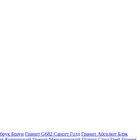
брук Браун
Гранит G682 Сансет Голд
Гранит Абсолют Блэк
ит Куртинский
Гранит Мансуровский
Гранит Стил Грей
Гранит