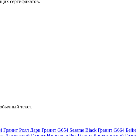
ющих сертификатов.
обычный текст.
й
Гранит Роял Дарк
Гранит G654 Sesame Black
Гранит G664 Бейн
ит Дымовский
Гранит Империал Ред
Гранит Капустинский
Гран