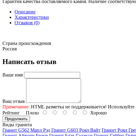
Гарантия качества поставляемого камня. Наличие соответству
Описание
Характеристики
Отзывов (0)
Страна происхождения
Россия
Написать отзыв
Ваше имя
Ваш отзыв
Примечание:
HTML разметка не поддерживается! Используйте 
Рейтинг
Плохо
Хорошо
Продолжить
Виды гранита
Гранит G562 Мапл Рэд
Гранит G603 Роял Вайт
Гранит Роял Гре
Гранит Айвори Браун
Гранит Блэк Гэлакси
Гранит Габбро
Гран