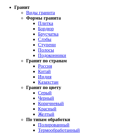
Гранит
Виды гранита
Формы гранита
Плитка
Бордюр
Брусчатка
Слэбы
Ступени
Полосы
Подоконники
Гранит по странам
Россия
Китай
Индия
Казахстан
Гранит по цвету
Серый
Черный
Коричневый
Красный
Желтый
По типам обработки
Полированный
Термообработанный