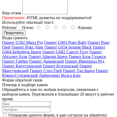
Ваш отзыв
Примечание:
HTML разметка не поддерживается!
Используйте обычный текст.
Рейтинг
Плохо
Хорошо
Продолжить
Виды гранита
Гранит G562 Мапл Рэд
Гранит G603 Роял Вайт
Гранит Роял
Грей
Гранит Роял Дарк
Гранит G654 Sesame Black
Гранит
G664 Бейнбрук Браун
Гранит G682 Сансет Голд
Гранит
Абсолют Блэк
Гранит Айвори Браун
Гранит Блэк Гэлакси
Гранит Габбро
Гранит Дымовский
Гранит Империал Ред
Гранит Капустинский
Гранит Куртинский
Гранит
Мансуровский
Гранит Стил Грей
Гранит Тан Браун
Гранит
Южно-Султаевский
Лабрадорит Волга Блю
Форма обратной связи
Помощь
в подборе камня
Обращайтесь к нам по любым вопросам, связанным с
выбором камня. Перезвоним в ближайшие 20 минут в рабочее
время.
Отправляя данную форму, я даю согласие на обработку