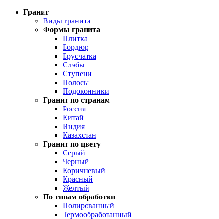
Гранит
Виды гранита
Формы гранита
Плитка
Бордюр
Брусчатка
Слэбы
Ступени
Полосы
Подоконники
Гранит по странам
Россия
Китай
Индия
Казахстан
Гранит по цвету
Серый
Черный
Коричневый
Красный
Желтый
По типам обработки
Полированный
Термообработанный