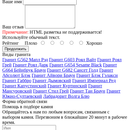
Ваше имя
Ваш отзыв
Примечание:
HTML разметка не поддерживается!
Используйте обычный текст.
Рейтинг
Плохо
Хорошо
Продолжить
Виды гранита
Гранит G562 Мапл Рэд
Гранит G603 Роял Вайт
Гранит Роял
Грей
Гранит Роял Дарк
Гранит G654 Sesame Black
Гранит
G664 Бейнбрук Браун
Гранит G682 Сансет Голд
Гранит
Абсолют Блэк
Гранит Айвори Браун
Гранит Блэк Гэлакси
Гранит Габбро
Гранит Дымовский
Гранит Империал Ред
Гранит Капустинский
Гранит Куртинский
Гранит
Мансуровский
Гранит Стил Грей
Гранит Тан Браун
Гранит
Южно-Султаевский
Лабрадорит Волга Блю
Форма обратной связи
Помощь
в подборе камня
Обращайтесь к нам по любым вопросам, связанным с
выбором камня. Перезвоним в ближайшие 20 минут в рабочее
время.