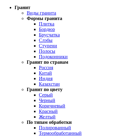
Гранит
Виды гранита
Формы гранита
Плитка
Бордюр
Брусчатка
Слэбы
Ступени
Полосы
Подоконники
Гранит по странам
Россия
Китай
Индия
Казахстан
Гранит по цвету
Серый
Черный
Коричневый
Красный
Желтый
По типам обработки
Полированный
Термообработанный