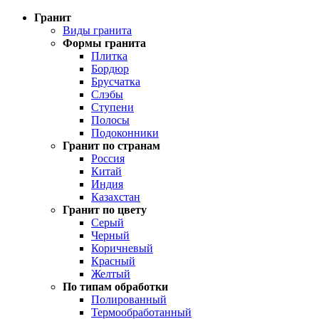
Гранит
Виды гранита
Формы гранита
Плитка
Бордюр
Брусчатка
Слэбы
Ступени
Полосы
Подоконники
Гранит по странам
Россия
Китай
Индия
Казахстан
Гранит по цвету
Серый
Черный
Коричневый
Красный
Желтый
По типам обработки
Полированный
Термообработанный